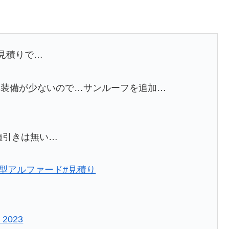
見積りで…
準装備が少ないので…サンルーフを追加…
値引きは無い…
新型アルファード
#見積り
, 2023