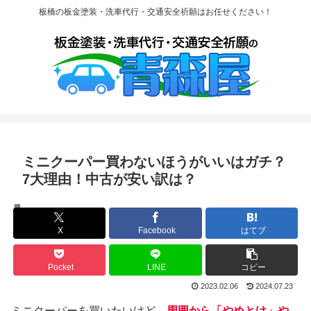
板橋の板金塗装・洗車代行・交通安全祈願はお任せください！
ミニクーパー買わないほうがいいはガチ？
7大理由！中古が安い訳は？
ミニクーパー
X
Facebook
はてブ
Pocket
LINE
コピー
2023.02.06
2024.07.23
ミニクーパーを買いたいけど、
周囲から「やめとけ」や