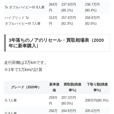
264万
237.9万円
238.7万円
Si ダブルバイビーIII 8人乗
円
(90.1%)
(90.4%)
ハイブリッド Si
313万
257.9万円
258.8万円
ダブルバイビーIII 7人乗
円
(82.3%)
(82.6%)
3年落ちのノアのリセール・買取相場表（2020
年に新車購入）
走行距離は3万kmです。
※1年で1万kmの計算
新車価
買取額(残価
下取り額(残価
グレード（2020年）
格
率%)
率%)
259万
207.3万円
G 7人乗
208万円(80.3%)
円
(80.0%)
256万
204.8万円
205.6万円
G 8人乗