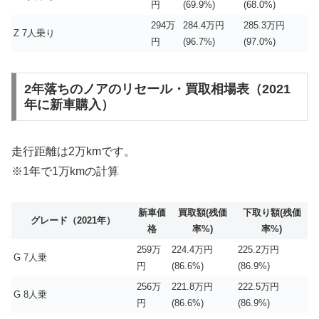
円
(69.9%)
(68.0%)
294万
284.4万円
285.3万円
Z 7人乗り
円
(96.7%)
(97.0%)
2年落ちのノアのリセール・買取相場表（2021
年に新車購入）
走行距離は2万kmです。
※1年で1万kmの計算
新車価
買取額(残価
下取り額(残価
グレード（2021年）
格
率%)
率%)
259万
224.4万円
225.2万円
G 7人乗
円
(86.6%)
(86.9%)
256万
221.8万円
222.5万円
G 8人乗
円
(86.6%)
(86.9%)