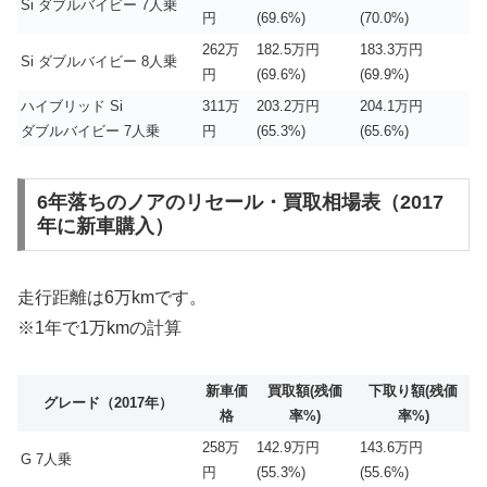
Si ダブルバイビー 7人乗
円
(69.6%)
(70.0%)
262万
182.5万円
183.3万円
Si ダブルバイビー 8人乗
円
(69.6%)
(69.9%)
ハイブリッド Si
311万
203.2万円
204.1万円
ダブルバイビー 7人乗
円
(65.3%)
(65.6%)
6年落ちのノアのリセール・買取相場表（2017
年に新車購入）
走行距離は6万kmです。
※1年で1万kmの計算
新車価
買取額(残価
下取り額(残価
グレード（2017年）
格
率%)
率%)
258万
142.9万円
143.6万円
G 7人乗
円
(55.3%)
(55.6%)