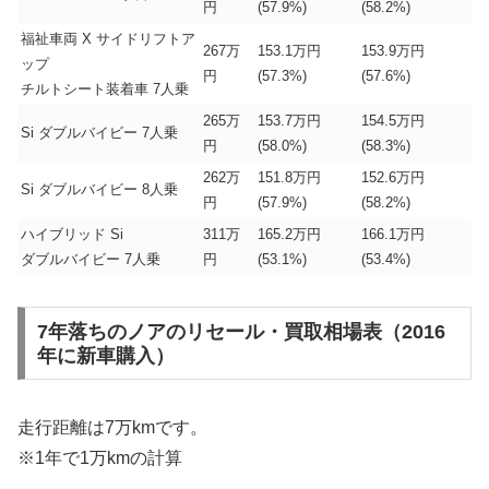
円
(57.9%)
(58.2%)
福祉車両 X サイドリフトア
267万
153.1万円
153.9万円
ップ
円
(57.3%)
(57.6%)
チルトシート装着車 7人乗
265万
153.7万円
154.5万円
Si ダブルバイビー 7人乗
円
(58.0%)
(58.3%)
262万
151.8万円
152.6万円
Si ダブルバイビー 8人乗
円
(57.9%)
(58.2%)
ハイブリッド Si
311万
165.2万円
166.1万円
ダブルバイビー 7人乗
円
(53.1%)
(53.4%)
7年落ちのノアのリセール・買取相場表（2016
年に新車購入）
走行距離は7万kmです。
※1年で1万kmの計算