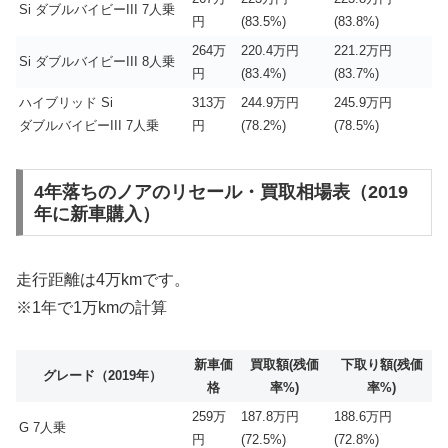
Si ダブルバイビーIII 7人乗
円
(83.5%)
(83.8%)
264万
220.4万円
221.2万円
Si ダブルバイビーIII 8人乗
円
(83.4%)
(83.7%)
ハイブリッド Si
313万
244.9万円
245.9万円
ダブルバイビーIII 7人乗
円
(78.2%)
(78.5%)
4年落ちのノアのリセール・買取相場表（2019
年に新車購入）
走行距離は4万kmです。
※1年で1万kmの計算
新車価
買取額(残価
下取り額(残価
グレード（2019年）
格
率%)
率%)
259万
187.8万円
188.6万円
G 7人乗
円
(72.5%)
(72.8%)