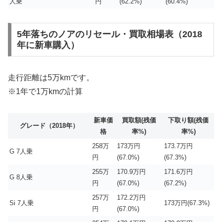
人乗
円
(62.2%)
(60.4%)
5年落ちのノアのリセール・買取相場表（2018
年に新車購入）
走行距離は5万kmです。
※1年で1万kmの計算
新車価
買取額(残価
下取り額(残価
グレード（2018年）
格
率%)
率%)
258万
173万円
173.7万円
G 7人乗
円
(67.0%)
(67.3%)
255万
170.9万円
171.6万円
G 8人乗
円
(67.0%)
(67.2%)
257万
172.2万円
Si 7人乗
173万円(67.3%)
円
(67.0%)