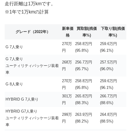
走行距離は1万kmです。
※1年で1万kmの計算
新車価
買取額(残価
下取り額(残価
グレード（2022年）
格
率%)
率%)
270万
258.8万円
259.6万円
G 7人乗り
円
(95.8%)
(96.1%)
G 7人乗り
268万
256.7万円
257.5万円
ユーティリティパッケージ装着
円
(95.7%)
(96.0%)
車
270万
258.8万円
259.6万円
G 8人乗り
円
(95.8%)
(96.1%)
301万
265.8万円
266.7万円
HYBRID G 7人乗り
円
(88.3%)
(88.6%)
HYBRID G7人乗り
299万
263.9万円
264.8万円
ユーティリティパッケージ装着
円
(88.2%)
(88.5%)
車