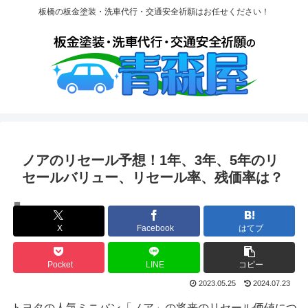
板橋の板金塗装・洗車代行・交通安全祈願はお任せください！
ノアのリセール予想！1年、3年、5年のリ
セールバリュー、リセール率、残価率は？
ノア
X
Facebook
はてブ
Pocket
LINE
コピー
2023.05.25
2024.07.23
トヨタの人気ミニバン「ノア」の将来のリセール価値につ