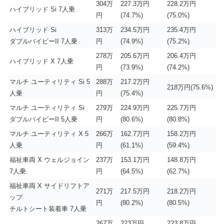
304万
227.3万円
228.2万円
ハイブリッド Si 7人乗
円
(74.7%)
(75.0%)
ハイブリッド Si
313万
234.5万円
235.4万円
ダブルバイビーII 7人乗
円
(74.9%)
(75.2%)
278万
205.6万円
206.4万円
ハイブリッド X 7人乗
円
(73.9%)
(74.2%)
マルチ ユーティリティ Si 5
288万
217.2万円
218万円(75.6%)
人乗
円
(75.4%)
マルチ ユーティリティ Si
279万
224.9万円
225.7万円
ダブルバイビーII 5人乗
円
(80.6%)
(80.8%)
マルチ ユーティリティ X 5
266万
162.7万円
158.2万円
人乗
円
(61.1%)
(59.4%)
福祉車両 X ウェルジョイン
237万
153.1万円
148.8万円
7人乗
円
(64.5%)
(62.7%)
福祉車両 X サイドリフトア
271万
217.5万円
218.2万円
ップ
円
(80.2%)
(80.5%)
チルトシート装着車 7人乗
267万
223万円
223.8万円