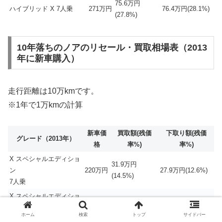
75.6万円
ハイブリッド X 7人乗
271万円
76.4万円(28.1%)
(27.8%)
10年落ちのノアのリセール・買取相場表（2013
年に新車購入）
走行距離は10万kmです。
※1年で1万kmの計算
新車価
買取額(残価
下取り額(残価
グレード（2013年）
格
率%)
率%)
X スペシャルエディショ
31.9万円
ン
220万円
27.9万円(12.6%)
(14.5%)
7人乗
X スペシャルエディショ
30.6万円
ン
218万円
26.6万円(12.2%)
(14.0%)
ホーム
検索
トップ
サイドバー
8人乗