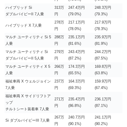
ハイブリッド Si
313万
247.4万円
248.3万円
ダブルバイビーII 7人乗
円
(79.0%)
(79.3%)
278万
217.1万円
217.9万円
ハイブリッド X 7人乗
円
(78.0%)
(78.3%)
マルチ ユーティリティ Si 5
288万
235.1万円
235.9万円
人乗
円
(81.6%)
(81.9%)
マルチ ユーティリティ Si
279万
243.4万円
244.2万円
ダブルバイビーII 5人乗
円
(87.2%)
(87.5%)
マルチ ユーティリティ X 5
266万
174.3万円
169.8万円
人乗
円
(65.5%)
(63.8%)
福祉車両 X ウェルジョイン
237万
164.3万円
159.9万円
7人乗
円
(69.3%)
(67.4%)
福祉車両 X サイドリフトア
271万
235.4万円
236.1万円
ップ
円
(86.8%)
(87.1%)
チルトシート装着車 7人乗
267万
240.7万円
241.1万円
Si ダブルバイビーIII 7人乗
円
(90.1%)
(90.2%)