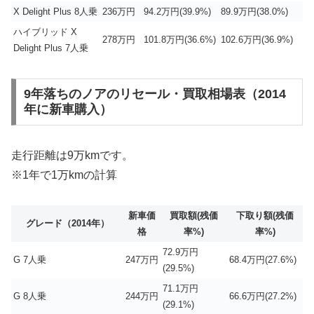
X Delight Plus 8人乗
236万円
94.2万円(39.9%)
89.9万円(38.0%)
ハイブリッド X
278万円
101.8万円(36.6%)
102.6万円(36.9%)
Delight Plus 7人乗
9年落ちのノアのリセール・買取相場表（2014
年に新車購入）
走行距離は9万kmです。
※1年で1万kmの計算
新車価
買取額(残価
下取り額(残価
グレード（2014年）
格
率%)
率%)
72.9万円
G 7人乗
247万円
68.4万円(27.6%)
(29.5%)
71.1万円
G 8人乗
244万円
66.6万円(27.2%)
(29.1%)