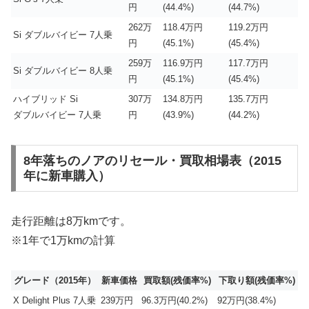
円
(44.4%)
(44.7%)
262万
118.4万円
119.2万円
Si ダブルバイビー 7人乗
円
(45.1%)
(45.4%)
259万
116.9万円
117.7万円
Si ダブルバイビー 8人乗
円
(45.1%)
(45.4%)
ハイブリッド Si
307万
134.8万円
135.7万円
ダブルバイビー 7人乗
円
(43.9%)
(44.2%)
8年落ちのノアのリセール・買取相場表（2015
年に新車購入）
走行距離は8万kmです。
※1年で1万kmの計算
グレード（2015年）
新車価格
買取額(残価率%)
下取り額(残価率%)
X Delight Plus 7人乗
239万円
96.3万円(40.2%)
92万円(38.4%)