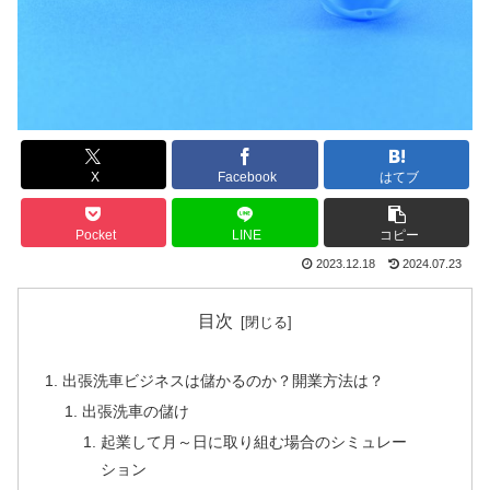
X
Facebook
はてブ
Pocket
LINE
コピー
2023.12.18
2024.07.23
目次
出張洗車ビジネスは儲かるのか？開業方法は？
出張洗車の儲け
起業して月～日に取り組む場合のシミュレー
ション