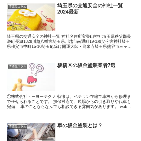
埼玉県の交通安全の神社一覧
青森屋コラム
2024最新
埼玉県の交通安全の神社一覧 神社名住所宝登山神社埼玉県秩父郡長
瀞町長瀞1828川越八幡宮埼玉県川越市南通町19-1秩父今宮神社埼玉
県秩父市中町16-10埼玉厄除け開運大師・龍泉寺埼玉県熊谷市三ヶ尻
3712前玉神社埼玉県行田市埼玉5450武蔵...
板橋区の板金塗装業者7選
青森屋コラム
①株式会社トーヨーテクノ 特徴は、ベテラン在籍で車検から修理ま
で任せられることです。 損保対応で、現場からの引き取りや代車も
完備。 車のことならなんでも相談できる雰囲気があります。 webに
工賃が10%割引になるクーポンがあるのが嬉しいです...
車の板金塗装とは？
青森屋コラム