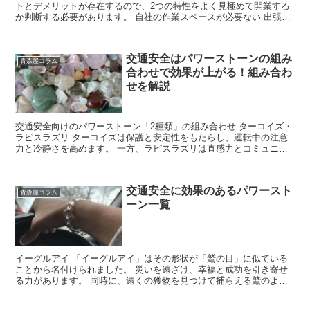
トとデメリットが存在するので、2つの特性をよく見極めて開業する
か判断する必要があります。 自社の作業スペースが必要ない 出張洗
車のメリットの一つは自社の作業スペースが必要ないとこ...
交通安全はパワーストーンの組み
青森屋コラム
合わせで効果が上がる！組み合わ
せを解説
交通安全向けのパワーストーン「2種類」の組み合わせ ターコイズ・
ラピスラズリ ターコイズは保護と安定性をもたらし、運転中の注意
力と冷静さを高めます。 一方、ラピスラズリは直感力とコミュニケ
ーション能力を強化し、緊張を和らげます。 この二つの...
交通安全に効果のあるパワースト
青森屋コラム
ーン一覧
イーグルアイ 「イーグルアイ」はその形状が「鷲の目」に似ている
ことから名付けられました。 災いを遠ざけ、幸福と成功を引き寄せ
る力があります。 同時に、遠くの獲物を見つけて捕らえる鷲のよう
に、持ち主には交通安全に関する直感力、洞察力、判断力、...